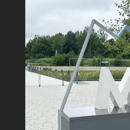
View
Larger
Image