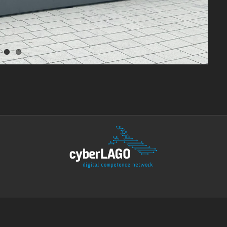
WIR SIND MITGLIED IM CYBERLAGO-NETZWERK