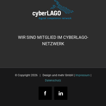
Gedenkstele „Anton Wilhelm Amo“, Stadt
Stuttgart