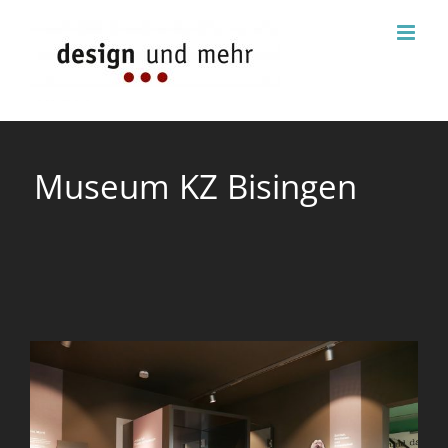
Zum
Inhalt
springen
Museum KZ Bisingen
View
Larger
Image