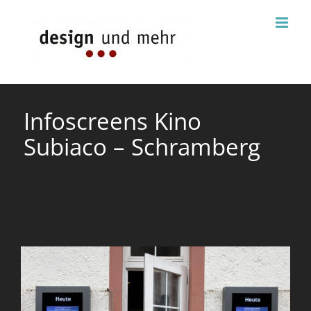
Zum
Inhalt
springen
Infoscreens Kino
Subiaco – Schramberg
View
Larger
Image