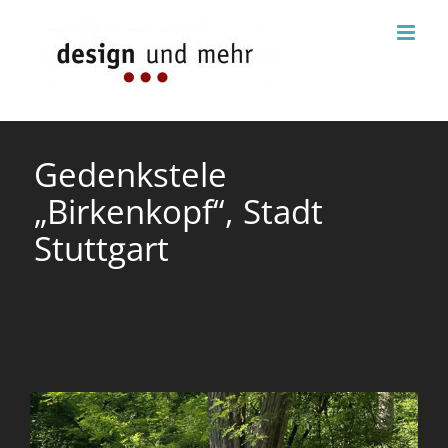
Zum
Inhalt
springen
Gedenkstele
„Birkenkopf“, Stadt
Stuttgart
View
Larger