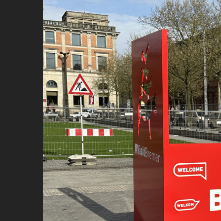
View
Larger
Image