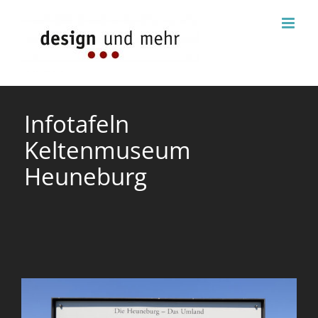
Zum
Inhalt
springen
Infotafeln
Keltenmuseum
Heuneburg
View
Larger